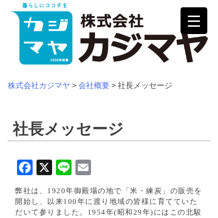
Skip
to
content
株式会社カジマヤ
>
会社概要
>
社長メッセージ
社長メッセージ
Facebook
X
Line
Email
弊社は、1920年御殿場の地で「米・練炭」の販売を
開始し、以来100年に渡り地域の皆様に育てていた
だいて参りました。1954年(昭和29年)にはこの北駿