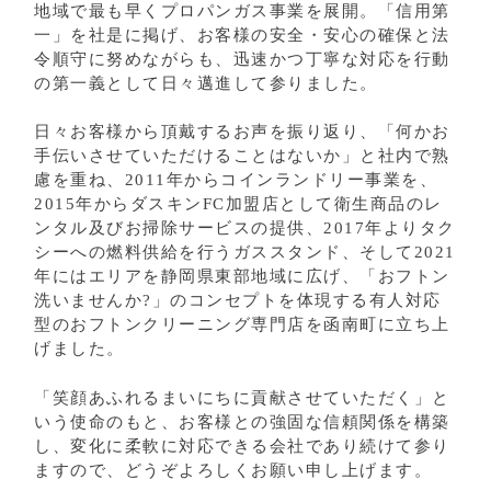
地域で最も早くプロパンガス事業を展開。「信用第
一」を社是に掲げ、お客様の安全・安心の確保と法
令順守に努めながらも、迅速かつ丁寧な対応を行動
の第一義として日々邁進して参りました。
日々お客様から頂戴するお声を振り返り、「何かお
手伝いさせていただけることはないか」と社内で熟
慮を重ね、2011年からコインランドリー事業を、
2015年からダスキンFC加盟店として衛生商品のレ
ンタル及びお掃除サービスの提供、2017年よりタク
シーへの燃料供給を行うガススタンド、そして2021
年にはエリアを静岡県東部地域に広げ、「おフトン
洗いませんか?」のコンセプトを体現する有人対応
型のおフトンクリーニング専門店を函南町に立ち上
げました。
「笑顔あふれるまいにちに貢献させていただく」と
いう使命のもと、お客様との強固な信頼関係を構築
し、変化に柔軟に対応できる会社であり続けて参り
ますので、どうぞよろしくお願い申し上げます。